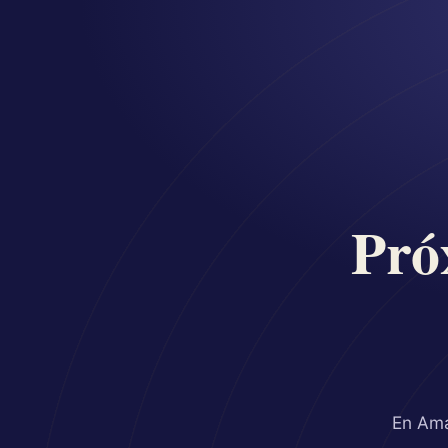
Pró
En Ama