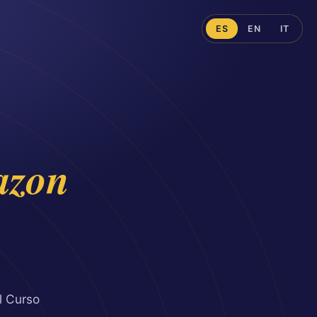
ES
EN
IT
zon
l Curso